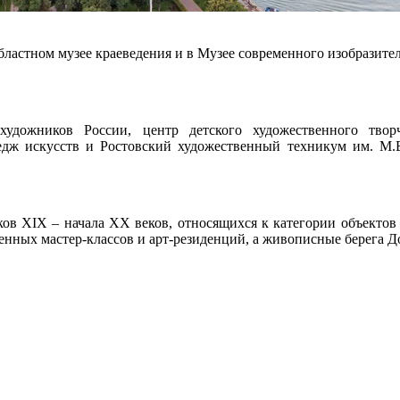
ластном музее краеведения и в Музее современного изобразите
удожников России, центр детского художественного творч
дж искусств и Ростовский художественный техникум им. М.Б
ов XIX – начала XX веков, относящихся к категории объектов к
енных мастер-классов и арт-резиденций, а живописные берега Д