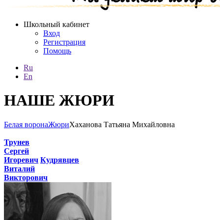
Школьный кабинет
Вход
Регистрация
Помощь
Ru
En
НАШЕ ЖЮРИ
Белая ворона
Жюри
Хаханова Татьяна Михайловна
Трунев
Сергей
Игоревич
Кудрявцев
Виталий
Викторович